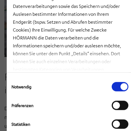
Datenverarbeitungen sowie das Speichern und/oder
Auslesen bestimmter Informationen von Ihrem
Endgerät (bspw. Setzen und Abrufen bestimmter
Cookies) Ihre Einwilligung. Für welche Zwecke
HÖRMANN die Daten verarbeiten und die
Informationen speichern und/oder auslesen möchte,
können Sie unter dem Punkt „Details“ einsehen. Dort
können Sie auch einzelnen Verarbeitungen oder
bestimmten Kategorien von Verarbeitungen
Flexible Schnittstellen und
zustimmen. Mit Klick auf „COOKIES ZULASSEN“ willigen
Einwilligungsauswahl
Sie ein, dass HÖRMANN alle der erläuterten
innovative Techniken
Notwendig
Informationen speichern sowie auslesen und damit
zusammenhängende Datenverarbeitungen vornehmen
Präferenzen
Das Warehouse Management System HiLIS koordiniert
darf, die nicht ohnehin unbedingt erforderlich sind,
damit HÖRMANN Ihnen diese Webseite zur Verfügung
nicht nur die Materialbewegungen zwischen Lager
Statistiken
stellen kann. Mit Klick auf „AUSWAHL ERLAUBEN“
und Produktion. Eine spezielle Schnittstelle zwischen