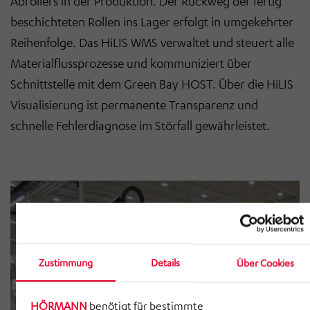
Abrollers in der Produktion. Der Rückweg der fertig
beschichteten Rollen ins Lager erfolgt in umgekehrter
Reihenfolge. Das HiLIS WMS verwaltet und steuert alle
Materialflussprozesse und kommuniziert über
Schnittstelle mit dem Green Bay HOST. Über die HiLIS
Visualisierung ist permanente Transparenz und
schnelle Fehlerdiagnose im Störfall gewährleistet.
Zustimmung
Details
Über Cookies
HÖRMANN
benötigt für bestimmte