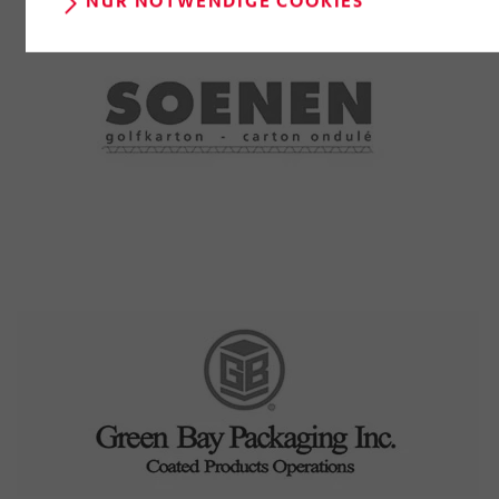
NUR NOTWENDIGE COOKIES
der Webseite) entgeltlos und mit Wirkung für die
Zukunft widerrufen, indem Sie im Anschluss auf
„Einwilligung widerrufen“ klicken. Über die dortige
Schaltfläche „Einwilligung ändern“ können Sie zudem
Ihre getroffenen Einstellungen anpassen.