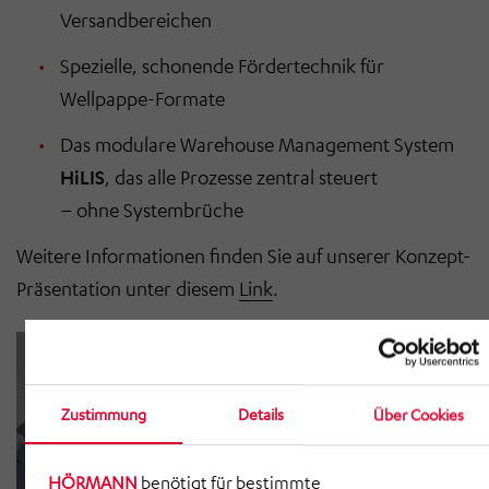
Versandbereichen
Spezielle, schonende Fördertechnik für
Wellpappe-Formate
Das modulare Warehouse Management System
HiLIS
, das alle Prozesse zentral steuert
– ohne Systembrüche
Weitere Informationen finden Sie auf unserer Konzept-
Präsentation unter diesem
Link
.
Zustimmung
Details
Über Cookies
HÖRMANN
benötigt für bestimmte