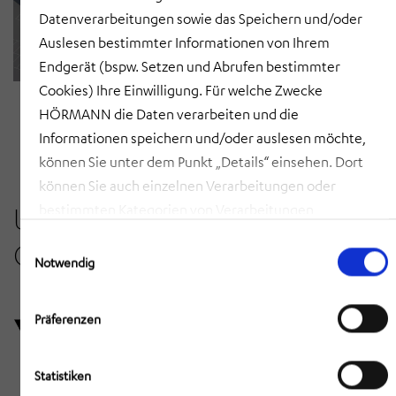
Datenverarbeitungen sowie das Speichern und/oder
Auslesen bestimmter Informationen von Ihrem
Endgerät (bspw. Setzen und Abrufen bestimmter
Cookies) Ihre Einwilligung. Für welche Zwecke
HÖRMANN die Daten verarbeiten und die
Informationen speichern und/oder auslesen möchte,
können Sie unter dem Punkt „Details“ einsehen. Dort
können Sie auch einzelnen Verarbeitungen oder
Unser Partner: Van den Bos
bestimmten Kategorien von Verarbeitungen
zustimmen. Mit Klick auf „COOKIES ZULASSEN“ willigen
Einwilligungsauswahl
CM
Sie ein, dass HÖRMANN alle der erläuterten
Notwendig
Informationen speichern sowie auslesen und damit
zusammenhängende Datenverarbeitungen vornehmen
Präferenzen
darf, die nicht ohnehin unbedingt erforderlich sind,
damit HÖRMANN Ihnen diese Webseite zur Verfügung
Statistiken
stellen kann. Mit Klick auf „AUSWAHL ERLAUBEN“