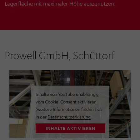
P
Lagerfläche mit maximaler Höhe auszunutzen.
Prowell GmbH, Schüttorf
Inhalte von YouTube unabhängig
vom Cookie-Consent aktivieren
(weitere Informationen finden sich
in der
Datenschutzerklärung
.
INHALTE AKTIVIEREN