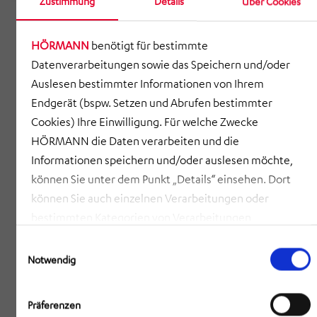
Zustimmung
Details
Über Cookies
HÖRMANN
benötigt für bestimmte
Datenverarbeitungen sowie das Speichern und/oder
Auslesen bestimmter Informationen von Ihrem
Endgerät (bspw. Setzen und Abrufen bestimmter
Cookies) Ihre Einwilligung. Für welche Zwecke
HÖRMANN die Daten verarbeiten und die
Informationen speichern und/oder auslesen möchte,
können Sie unter dem Punkt „Details“ einsehen. Dort
können Sie auch einzelnen Verarbeitungen oder
bestimmten Kategorien von Verarbeitungen
zustimmen. Mit Klick auf „COOKIES ZULASSEN“ willigen
Einwilligungsauswahl
Sie ein, dass HÖRMANN alle der erläuterten
Notwendig
Informationen speichern sowie auslesen und damit
zusammenhängende Datenverarbeitungen vornehmen
Präferenzen
darf, die nicht ohnehin unbedingt erforderlich sind,