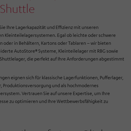
Shuttle
ie Ihre Lagerkapazität und Effizienz mit unseren
ten Kleinteilelagersystemen. Egal ob leichte oder schwere
ln oder in Behältern, Kartons oder Tablaren – wir bieten
derte AutoStore® Systeme, Kleinteilelager mit RBG sowie
 Shuttlelager, die perfekt auf Ihre Anforderungen abgestimmt
gen eignen sich für klassische Lagerfunktionen, Pufferlager,
r, Produktionsversorgung und als hochmodernes
rsystem. Vertrauen Sie auf unsere Expertise, um Ihre
esse zu optimieren und Ihre Wettbewerbsfähigkeit zu