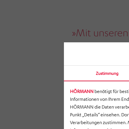
»Mit unseren
verschieden
Warehouse M
realisieren wi
Zustimmung
und zukunftss
HÖRMANN
benötigt für bes
Informationen von Ihrem End
ROBERT HEINZ | BEREICHS
HÖRMANN die Daten verarbei
HÖRMANN INTRALOGISTIC
Punkt „Details“ einsehen. D
Verarbeitungen zustimmen. M