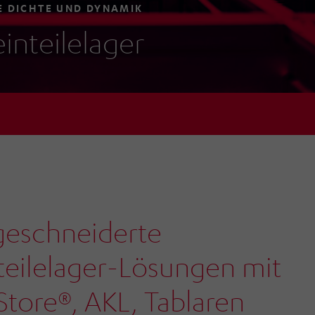
 DICHTE UND DYNAMIK
einteilelager
eschneiderte
teilelager-Lösungen mit
tore®, AKL, Tablaren