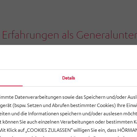
 Erfahrungen als Generalunte
en Branchen und dem maßges
anagement System HiLIS kon
r für Sie eine individuelle, lei
Details
ichere Kleinteillager.«
timmte Datenverarbeitungen sowie das Speichern und/oder Aus
gerät (bspw. Setzen und Abrufen bestimmter Cookies) Ihre Einwi
LEITER AUTOSTORE
ten und die Informationen speichern und/oder auslesen möcht
S SOLUTIONS GMBH
ort können Sie auch einzelnen Verarbeitungen oder bestimmten 
it Klick auf „COOKIES ZULASSEN“ willigen Sie ein, dass HÖRMAN