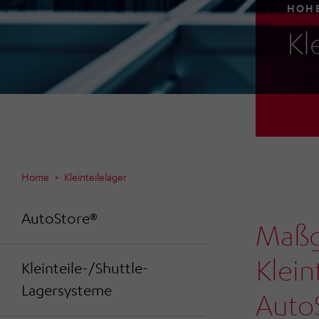
HOHE
Kl
Home
Kleinteilelager
AutoStore®
Maßg
Klein
Kleinteile-/Shuttle-
Lagersysteme
AutoS