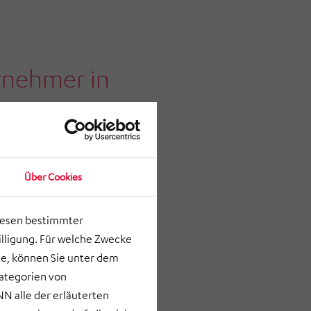
rnehmer in
chneiderten
zipieren und
stungsfähige
Über Cookies
lesen bestimmter
lligung. Für welche Zwecke
e, können Sie unter dem
Kategorien von
N alle der erläuterten