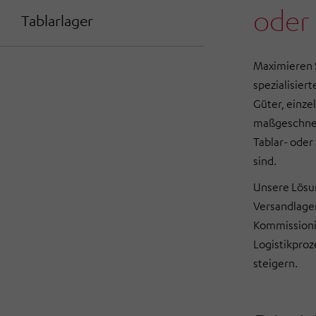
oder 
Tablarlager
Maximieren S
spezialisier
Güter, einze
maßgeschnei
Tablar- oder
sind.
Unsere Lösun
Versandlage
Kommissionie
Logistikproz
steigern.