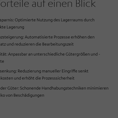
orteile auf einen Blick
rsparnis: Optimierte Nutzung des Lagerraums durch
kte Lagerung
enzsteigerung: Automatisierte Prozesse erhöhen den
atz und reduzieren die Bearbeitungszeit
lität: Anpassbar an unterschiedliche Gütergrößen und -
te
senkung: Reduzierung manueller Eingriffe senkt
skosten und erhöht die Prozesssicherheit
 der Güter: Schonende Handhabungstechniken minimieren
siko von Beschädigungen