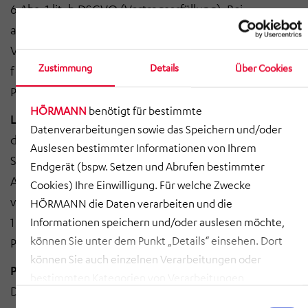
6 Abs. 1 lit. b DSGVO (Vertragserfüllung). Bei
allgemeiner Kontaktpflege ohne konkreten
Vertragsbezug ist die Rechtsgrundlage Art. 6 Abs. 1 lit.
Zustimmung
Details
Über Cookies
f DSGVO. Unser berechtigtes Interesse liegt in der
Pflege von Geschäftsbeziehungen.
HÖRMANN
benötigt für bestimmte
Logistik und Versand:
Der Versand von Paketen sowie
Datenverarbeitungen sowie das Speichern und/oder
die Erstellung von Ersatzteilrechnungen und
Auslesen bestimmter Informationen von Ihrem
Serviceleistungen erfolgen auf Grundlage von Art. 6
Endgerät (bspw. Setzen und Abrufen bestimmter
Abs. 1 lit. b DSGVO (Vertragserfüllung). Der Versand
Cookies) Ihre Einwilligung. Für welche Zwecke
von Geschenken erfolgt auf Grundlage von Art. 6 Abs.
HÖRMANN die Daten verarbeiten und die
1 lit. f DSGVO. Unser berechtigtes Interesse liegt in der
Informationen speichern und/oder auslesen möchte,
können Sie unter dem Punkt „Details“ einsehen. Dort
Pflege von Geschäftsbeziehungen.
können Sie auch einzelnen Verarbeitungen oder
Projektmanagement:
Die Erfassung und
bestimmten Kategorien von Verarbeitungen
Dokumentation von projektbezogenen Informationen
zustimmen. Mit Klick auf „COOKIES ZULASSEN“ willigen
Einwilligungsauswahl