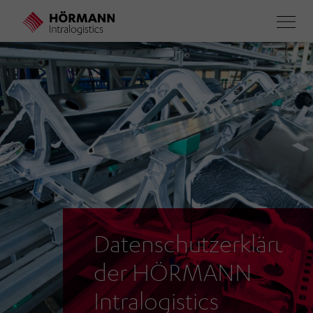
Direkt
zum
Inhalt
Datenschutzerklärun
der HÖRMANN
Intralogistics