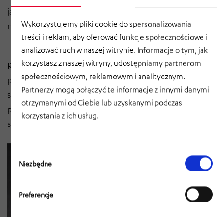
jakie dotąd spoczywały na Twoich pracownikach,
Wykorzystujemy pliki cookie do spersonalizowania
redukując ryzyko wypadków przy pracy.
treści i reklam, aby oferować funkcje społecznościowe i
Powtarzalność operacji
analizować ruch w naszej witrynie. Informacje o tym, jak
korzystasz z naszej witryny, udostępniamy partnerom
Roboty AGV cechują się wysoką powtarzalnością i
społecznościowym, reklamowym i analitycznym.
precyzją operacji, co minimalizuje błędy i zapewnia
Partnerzy mogą połączyć te informacje z innymi danymi
stałą jakość usług logistycznych. Precyzyjne działanie
otrzymanymi od Ciebie lub uzyskanymi podczas
pozwala na optymalizację procesów magazynowych i
korzystania z ich usług.
skrócenie czasu realizacji Twoich zamówień.
Wybór
zgody
Niezbędne
Preferencje