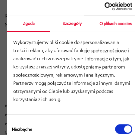
Reprezentowany przez kierownictwo: Benito Vigo
Zgoda
Szczegóły
O plikach cookies
Nieves
Główna siedziba firmy: Monachium
Wykorzystujemy pliki cookie do spersonalizowania
Sąd rejestrowy: Monachium
treści i reklam, aby oferować funkcje społecznościowe i
analizować ruch w naszej witrynie. Informacje o tym, jak
Numer rejestru: HRB 81184
korzystasz z naszej witryny, udostępniamy partnerom
Numer identyfikacji podatkowej sprzedaży: DE
społecznościowym, reklamowym i analitycznym.
Partnerzy mogą połączyć te informacje z innymi danymi
129375619
otrzymanymi od Ciebie lub uzyskanymi podczas
korzystania z ich usług.
Kredytowanie obrazów HÖRMANN Intralogistics:
HÖRMANN Group;HÖRMANN Intralogistics;
Wybór
HÖRMANN Services, HÖRMANN Klatt Conveyors
zgody
Niezbędne
©Copyright 2025