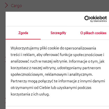
Cargo
Kontenery
Kartony
Zgoda
Szczegóły
O plikach cookies
Stoły
i wiele innych
Wykorzystujemy pliki cookie do spersonalizowania
treści i reklam, aby oferować funkcje społecznościowe i
Typ magazynu
analizować ruch w naszej witrynie. Informacje o tym, jak
korzystasz z naszej witryny, udostępniamy partnerom
Pojedynczo głęboki lub wielopoziomowy z AKL,
społecznościowym, reklamowym i analitycznym.
tacami i transportem
Partnerzy mogą połączyć te informacje z innymi danymi
Do 18 poziomów stosów pojemników z AutoStore
otrzymanymi od Ciebie lub uzyskanymi podczas
korzystania z ich usług.
Załączniki do obsługi ładunków dla AKL