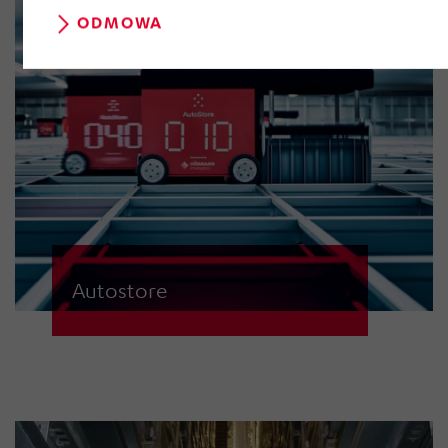
ODMOWA
Autostore
Kompaktowe i wysoce dynamiczne
przechowywanie i pobieranie
małych części