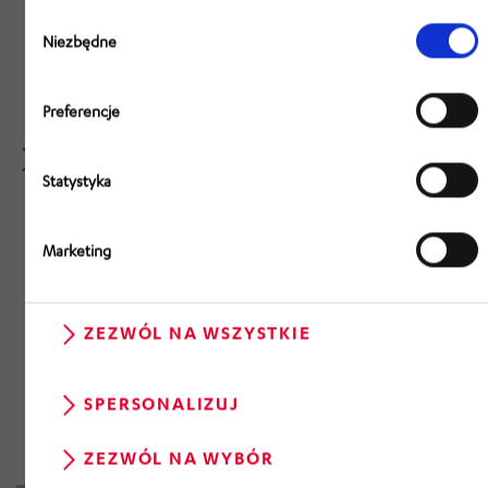
Teleskop kombinowany
Wybór
zgody
Niezbędne
Urządzenie ciągnące
Urządzenie chwytające
Preferencje
Dodatkowe systemy i robotyka
Statystyka
Pick-by-Robot do KLT lub kompletacji sztuk
Bezzałogowe systemy transportowe do dostaw z
Marketing
innych obszarów magazynu
Pick-by-Light/Pick-to-Light/Pick-by-Voice
ZEZWÓL NA WSZYSTKIE
Technologia przenośników łączących
SPERSONALIZUJ
ZEZWÓL NA WYBÓR