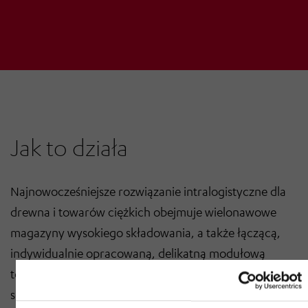
Jak to działa
Najnowocześniejsze rozwiązanie intralogistyczne dla
drewna i towarów ciężkich obejmuje wielonawowe
magazyny wysokiego składowania, a także łączącą,
indywidualnie opracowaną, delikatną modułową
technologię przenośników taśmowych do
sekwencjonowania związanego z zamówieniami,