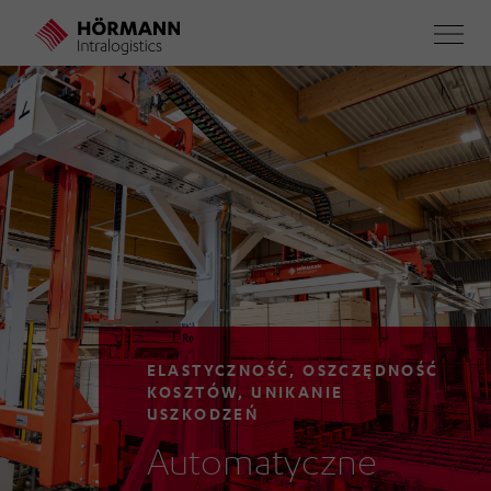
Skip
to
main
content
ELASTYCZNOŚĆ, OSZCZĘDNOŚĆ
KOSZTÓW, UNIKANIE
USZKODZEŃ
Automatyczne