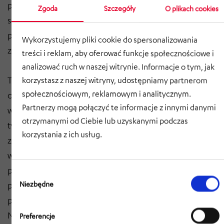
pakowania, układania w stosy i dostarczania
Zgoda
Szczegóły
O plikach cookies
specyficznego dla trasy z późniejszym
półautomatycznym załadunkiem ciężarówek w hali
Wykorzystujemy pliki cookie do spersonalizowania
załadunkowej.
treści i reklam, aby oferować funkcje społecznościowe i
analizować ruch w naszej witrynie. Informacje o tym, jak
Technologia przenośników transportuje ciężkie
korzystasz z naszej witryny, udostępniamy partnerom
społecznościowym, reklamowym i analitycznym.
opakowania z obszaru produkcji do magazynu
Partnerzy mogą połączyć te informacje z innymi danymi
wysokiego składowania. Tutaj jednostki ładunkowe są
otrzymanymi od Ciebie lub uzyskanymi podczas
tymczasowo przechowywane i, w zależności od
korzystania z ich usług.
zamówienia, ładowane na ciężarówki dla klientów
wewnętrznych lub zewnętrznych w celu dalszego
przetwarzania. W przypadku załadunku na ciężarówki,
Wybór
zgody
Niezbędne
paczki są układane w odpowiedniej kolejności i trasie,
pakowane i układane w stosy, jeśli jest to wymagane.
Następnie wózek dystrybucyjny transportuje ciężkie
Preferencje