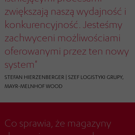
zwiększają naszą wydajność i
konkurencyjność. Jesteśmy
zachwyceni możliwościami
oferowanymi przez ten nowy
system"
STEFAN HIERZENBERGER | SZEF LOGISTYKI GRUPY,
MAYR-MELNHOF WOOD
Co sprawia, że magazyny