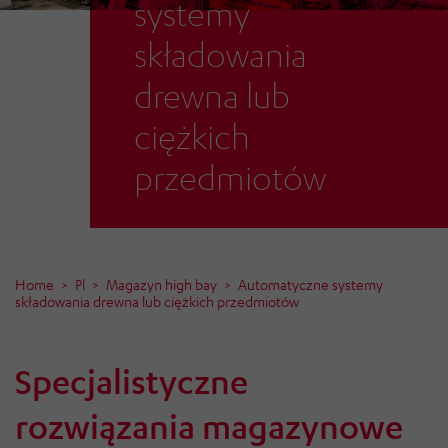
systemy
składowania
drewna lub
ciężkich
przedmiotów
Home
Pl
Magazyn high bay
Automatyczne systemy
składowania drewna lub ciężkich przedmiotów
Specjalistyczne
rozwiązania magazynowe