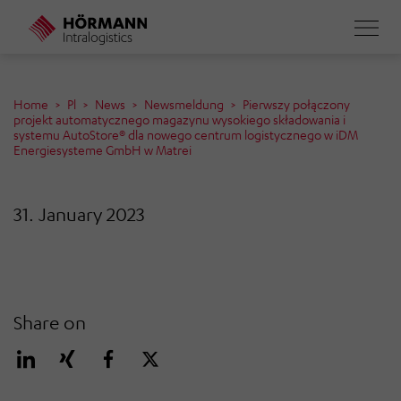
Skip
to
main
content
Home
Pl
News
Newsmeldung
Pierwszy połączony
projekt automatycznego magazynu wysokiego składowania i
systemu AutoStore® dla nowego centrum logistycznego w iDM
Energiesysteme GmbH w Matrei
31. January 2023
Share on