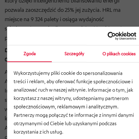
który dzięki inteligentnemu bilansowaniu energii
pozwala zaoszczędzić do 25% jej zużycia. HRL ma
miejsce na 9 324 palety i osiąga wydajność
składowania 93 palet/h oraz wydajność pobierania 85
palet/h.
Dynamic AutoStore
magazyn małych części na 16
Zgoda
Szczegóły
O plikach cookies
000 pojemników
Aby optymalnie dostosować magazyn małych części
Wykorzystujemy pliki cookie do spersonalizowania
AutoStore® do wymagań firmy iDM, firma HÖRMANN
treści i reklam, aby oferować funkcje społecznościowe i
analizować ruch w naszej witrynie. Informacje o tym, jak
Intralogistics przeprowadziła kompleksową symulację
korzystasz z naszej witryny, udostępniamy partnerom
systemu z wykorzystaniem rzeczywistych danych. W
społecznościowym, reklamowym i analitycznym.
wyniku tego powstała konfiguracja z jednym portem
Partnerzy mogą połączyć te informacje z innymi danymi
karuzelowym po zachodniej stronie magazynu
otrzymanymi od Ciebie lub uzyskanymi podczas
AutoStore®, który jest przeznaczony głównie do
korzystania z ich usług.
odkładania. Cztery porty przenośników są ustawione