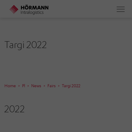
Skip
to
main
content
Targi 2022
Home
Pl
News
Fairs
Targi 2022
2022