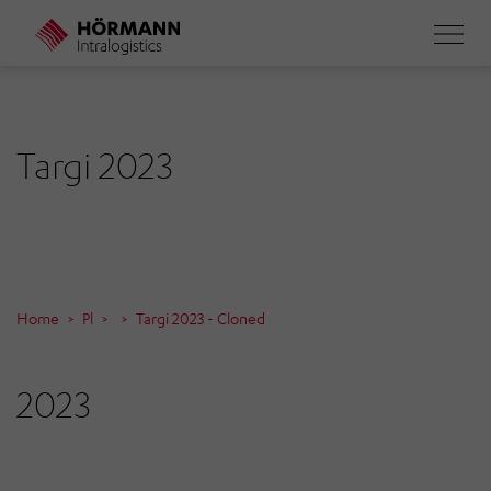
Skip
to
main
content
Targi 2023
Home
Pl
Targi 2023 - Cloned
2023