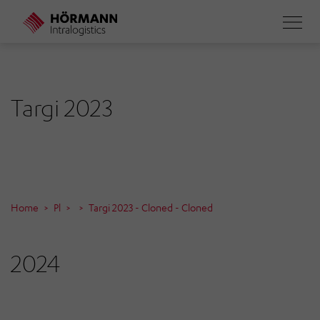
Skip
to
main
content
Targi 2023
Home
Pl
Targi 2023 - Cloned - Cloned
2024