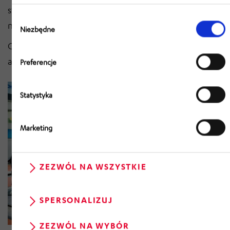
stoisk LÜCO Internationaler Messebau Nord GmbH i
Wybór
naszych innowacyjnych partnerów - jesteście najlepsi!
zgody
Niezbędne
Oglądnij naszą galerię best-of, aby poczuć tegoroczną
atmosferę:
Preferencje
Statystyka
Marketing
ZEZWÓL NA WSZYSTKIE
SPERSONALIZUJ
ZEZWÓL NA WYBÓR