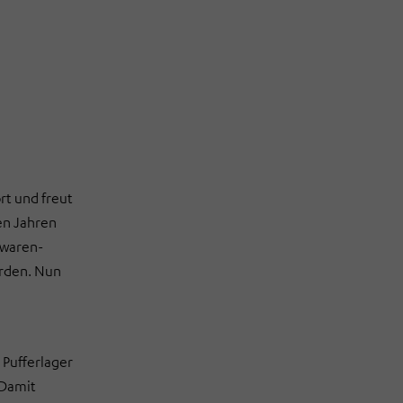
t und freut
en Jahren
hwaren-
urden. Nun
 Pufferlager
 Damit