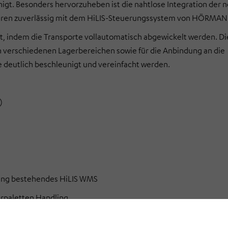
igt. Besonders hervorzuheben ist die nahtlose Integration der 
 Jahren zuverlässig mit dem HiLIS-Steuerungssystem von HÖRMANN
rt, indem die Transporte vollautomatisch abgewickelt werden. D
n verschiedenen Lagerbereichen sowie für die Anbindung an die
e deutlich beschleunigt und vereinfacht werden.
)
ng bestehendes HiLIS WMS
rpaletten Handling