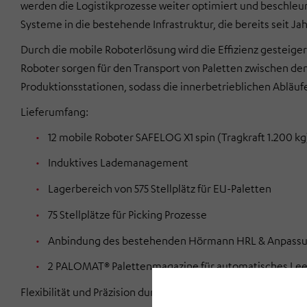
werden die Logistikprozesse weiter optimiert und beschleun
Systeme in die bestehende Infrastruktur, die bereits seit
Durch die mobile Roboterlösung wird die Effizienz gesteige
Roboter sorgen für den Transport von Paletten zwischen de
Produktionsstationen, sodass die innerbetrieblichen Abläuf
Lieferumfang:
12 mobile Roboter SAFELOG X1 spin (Tragkraft 1.200 kg
Induktives Lademanagement
Lagerbereich von 575 Stellplätz für EU-Paletten
75 Stellplätze für Picking Prozesse
Anbindung des bestehenden Hörmann HRL & Anpassu
2 PALOMAT® Palettenmagazine für automatisches Lee
Flexibilität und Präzision durch mobile Roboter