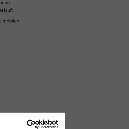
neuen
 läuft.
ie mobilen