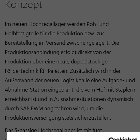
Konzept
Im neuen Hochregallager werden Roh- und
Halbfertigteile für die Produktion bzw. zur
Bereitstellung im Versand zwischengelagert. Die
Produktionsanbindung erfolgt direkt von der
Produktion über eine neue, doppelstöckige
Fördertechnik für Paletten. Zusätzlich wird in der
Außenwand der neuen Logistikhalle eine Aufgabe- und
Abnahme-Station eingeplant, die vom Hof mit Staplern
erreichbar ist und in Ausnahmesituationen dynamisch
durch SAP EWM angefahren wird, um die
Produktionsversorgung stets sicherzustellen.
Das 5-gassige Hochregallager ist mit fünf
gassengebundenen Regalbediengeräten (RBG)