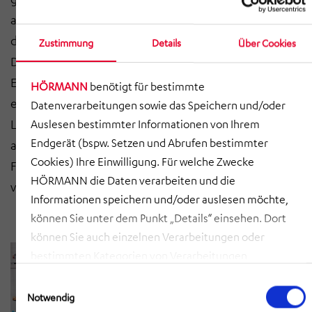
ausgestattet. Diese besitzen eine Teleskopgabel zur
doppeltiefen Lagerung. Pro Regalfach ist eine
Zustimmung
Details
Über Cookies
Dreiplatzlagerung nebeneinander vorgesehen. Die
Ein- und Auslagerstiche des Hochregallagers sind mit
HÖRMANN
benötigt für bestimmte
einer Loop-Förderstrecke verbunden, die bis in die
Datenverarbeitungen sowie das Speichern und/oder
Logistikhalle reicht, um Waren aufzunehmen bzw.
Auslesen bestimmter Informationen von Ihrem
Endgerät (bspw. Setzen und Abrufen bestimmter
abzugeben. Alle Regalbediengeräte sind mit einer
Cookies) Ihre Einwilligung. Für welche Zwecke
Fachfeinpositionierung ausgerüstet, die sowohl die
HÖRMANN die Daten verarbeiten und die
vordere, als auch die hinter z-Position erfasst.
Informationen speichern und/oder auslesen möchte,
können Sie unter dem Punkt „Details“ einsehen. Dort
können Sie auch einzelnen Verarbeitungen oder
bestimmten Kategorien von Verarbeitungen
zustimmen. Mit Klick auf „COOKIES ZULASSEN“ willigen
Einwilligungsauswahl
Sie ein, dass HÖRMANN alle der erläuterten
Notwendig