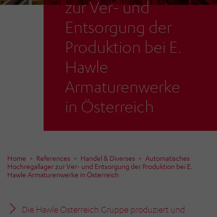
zur Ver- und
Entsorgung der
Produktion bei E.
Hawle
Armaturenwerke
in Österreich
Home
References
Handel & Diverses
Automatisches
Hochregallager zur Ver- und Entsorgung der Produktion bei E.
Hawle Armaturenwerke in Österreich
Die Hawle Österreich Gruppe produziert und