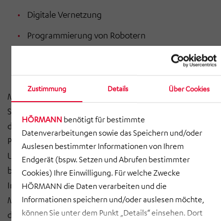
Digitale Vernetzung
Programmierung von Robotern
Visualisierung
Zustimmung
Details
Über Cookies
Mit einem erfahrenen Team aus Facharbeitern und
Spezialisten übernimmt HÖRMANN Intralogistics auch
HÖRMANN
benötigt für bestimmte
die Verantwortung für die Installation neuer
Datenverarbeitungen sowie das Speichern und/oder
Produktionsanlagen bis hin zur Inbetriebnahme und
Auslesen bestimmter Informationen von Ihrem
Unterstützung beim Produktionsanlauf. Ein
Endgerät (bspw. Setzen und Abrufen bestimmter
besonderes Projekt war die Planung, Installation und
Cookies) Ihre Einwilligung. Für welche Zwecke
Inbetriebnahme der gesamten Medieninstallation im
HÖRMANN die Daten verarbeiten und die
Montagewerk eines OEMs: Um die hohen Kosten für
Informationen speichern und/oder auslesen möchte,
können Sie unter dem Punkt „Details“ einsehen. Dort
die Entwicklung von massentauglichen Elektroautos