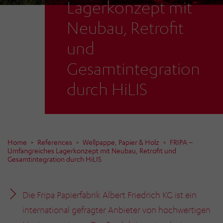
Lagerkonzept mit
Neubau, Retrofit
und
Gesamtintegration
durch HiLIS
Home
References
Wellpappe, Papier & Holz
FRIPA –
Umfangreiches Lagerkonzept mit Neubau, Retrofit und
Gesamtintegration durch HiLIS
Die Fripa Papierfabrik Albert Friedrich KG ist ein
international gefragter Anbieter von hochwertigen