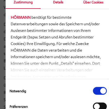
Zustimmung
Details
Über Cookies
Wareneingang oder Kommissionierungen
durchgeführt werden können.
HÖRMANN
benötigt für bestimmte
Die Behälterstapel stehen direkt auf dem Hallenboden,
Datenverarbeitungen sowie das Speichern und/oder
Auslesen bestimmter Informationen von Ihrem
darüber befindet sich das Fahrschienensystem (Single-
Endgerät (bspw. Setzen und Abrufen bestimmter
Double-Grid), auf dem die batteriebetriebenen,
Cookies) Ihre Einwilligung. Für welche Zwecke
autonomen Roboter kooperativ Behälter aufnehmen,
HÖRMANN die Daten verarbeiten und die
sortieren und an den Carousel-Ports andienen. Die
Informationen speichern und/oder auslesen möchte,
Behälter können durch Trenneinlagen flexibel für die
können Sie unter dem Punkt „Details“ einsehen. Dort
Lagerung von mehreren Artikeln unterteilt werden.
können Sie auch einzelnen Verarbeitungen oder
bestimmten Kategorien von Verarbeitungen
Die „Red Line“ Roboter bewegen sich durch ihre vier,
zustimmen. Mit Klick auf „COOKIES ZULASSEN“ willigen
über Eck angeordneten Räderpaare in zwei
Einwilligungsauswahl
Sie ein, dass HÖRMANN alle der erläuterten
Notwendig
Richtungen und erreichen so jede Position im Raster.
Informationen speichern sowie auslesen und damit
Sie kommunizieren über WLAN mit der AutoStore®
zusammenhängende Datenverarbeitungen vornehmen
Steuerung, die die Transportaufträge vergibt. Bei
Präferenzen