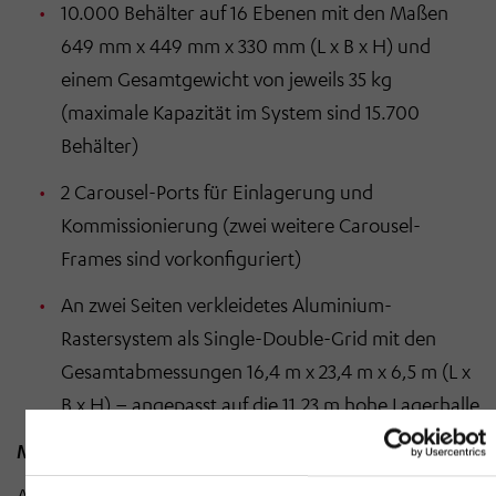
10.000 Behälter auf 16 Ebenen mit den Maßen
649 mm x 449 mm x 330 mm (L x B x H) und
einem Gesamtgewicht von jeweils 35 kg
(maximale Kapazität im System sind 15.700
Behälter)
2 Carousel-Ports für Einlagerung und
Kommissionierung (zwei weitere Carousel-
Frames sind vorkonfiguriert)
An zwei Seiten verkleidetes Aluminium-
Rastersystem als Single-Double-Grid mit den
Gesamtabmessungen 16,4 m x 23,4 m x 6,5 m (L x
B x H) – angepasst auf die 11,23 m hohe Lagerhalle
Maximale Effizienz und Flexibilität
Alle Arbeitsplätze sind so ausgestattet, dass jederzeit