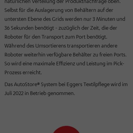
natürlichen Verteilung der Produktnachfrage oben.
Schaltfläche „Einwilligung ändern“ können Sie zudem
Selbst für die Auslagerung von Behältern auf der
Ihre getroffenen Einstellungen anpassen.
untersten Ebene des Grids werden nur 3 Minuten und
36 Sekunden benötigt - zuzüglich der Zeit, die der
Roboter für den Transport zum Port benötigt.
Während des Umsortierens transportieren andere
Roboter weiterhin verfügbare Behälter zu freien Ports.
So wird eine maximale Effizienz und Leistung im Pick-
Prozess erreicht.
Das AutoStore® System bei Eggers Textilpflege wird im
Juli 2022 in Betrieb genommen.