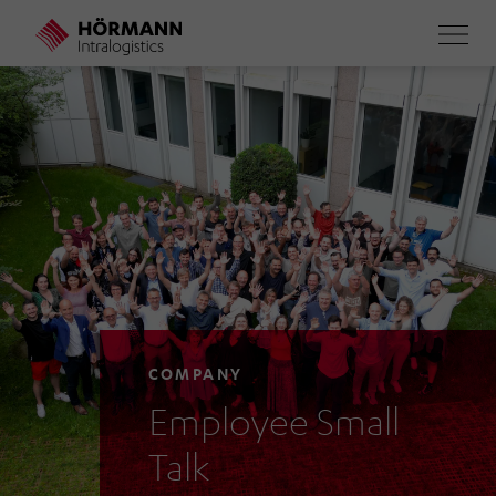
Skip
to
main
content
COMPANY
Employee Small
Talk