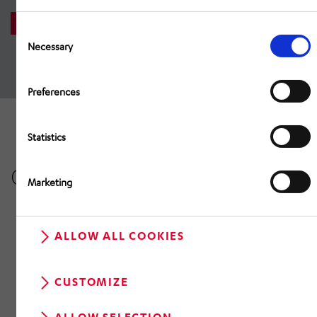
DOWNLOAD NOW
Consent
Selection
Necessary
Preferences
Statistics
Our top references
Marketing
ALLOW ALL COOKIES
CUSTOMIZE
ALLOW SELECTION