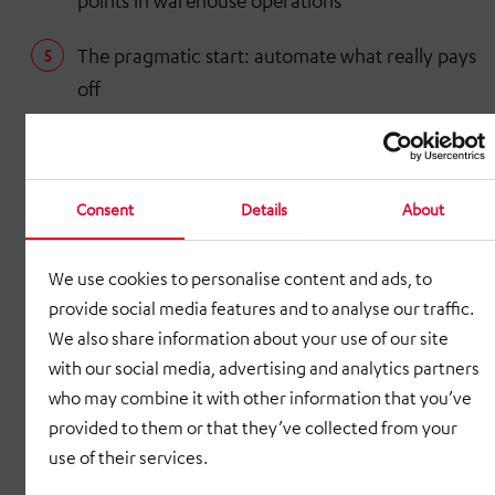
points in warehouse operations
The pragmatic start: automate what really pays
off
From bottleneck to implementation: Now
automation is getting concrete
Consent
Details
About
Practical example 1 - From everyday warehouse
work to automated order picking
We use cookies to personalise content and ads, to
provide social media features and to analyse our traffic.
Example 2 - Automated KLT picking at Siemens
We also share information about your use of our site
in Rastatt
with our social media, advertising and analytics partners
who may combine it with other information that you’ve
Outlook: The course for the future is being set
provided to them or that they’ve collected from your
today
use of their services.